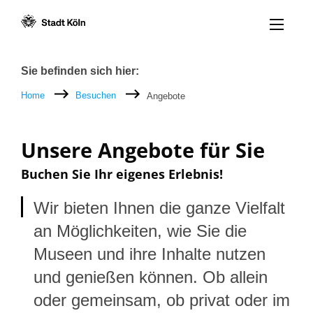
Menü öff
Zum Inhalt [AK+1]
Zur Navigation [AK+3]
Zum Footer [AK+5]
/
/
Breadcrumb
Sie befinden sich hier:
Home
Besuchen
Angebote
Unsere Angebote für Sie
Buchen Sie Ihr eigenes Erlebnis!
Wir bieten Ihnen die ganze Vielfalt
an Möglichkeiten, wie Sie die
Museen und ihre Inhalte nutzen
und genießen können. Ob allein
oder gemeinsam, ob privat oder im