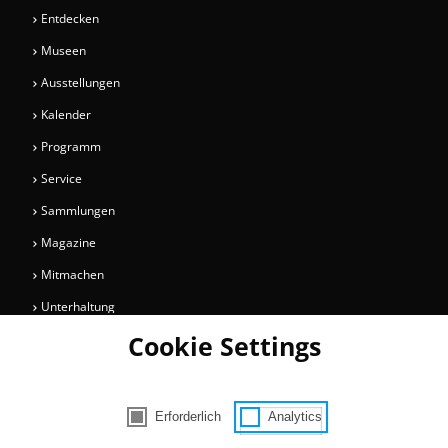
Entdecken
Museen
Ausstellungen
Kalender
Programm
Service
Sammlungen
Magazine
Mitmachen
Unterhaltung
Cookie Settings
Newsletter
Bleiben Sie auf dem Laufenden über Informationen und Neuigkeiten
rund um die Kölner Museen.
Erforderlich
Analytics
Consent Selection | Auswahl der Cooki