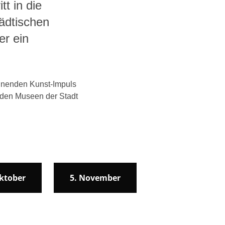
tt in die
ädtischen
er ein
nnenden Kunst-Impuls
n den Museen der Stadt
Oktober
5. November