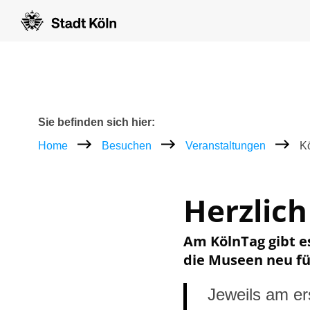
Zum Inhalt [AK+1]
Zur Navigation [AK+3]
Zum Footer [AK+5]
/
/
Breadcrumb
Sie befinden sich hier:
Home
Besuchen
Veranstaltungen
K
Herzlic
Am KölnTag gibt es
die Museen neu fü
Jeweils am e