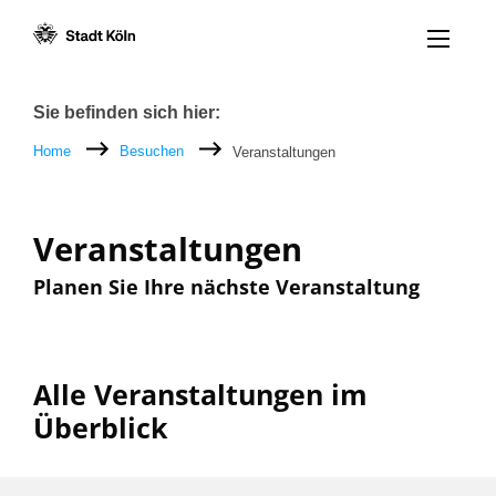
Menü öff
Zum Inhalt [AK+1]
Zur Navigation [AK+3]
Zum Footer [AK+5]
/
/
Breadcrumb
Sie befinden sich hier:
Home
Besuchen
Veranstaltungen
Veranstaltungen
Planen Sie Ihre nächste Veranstaltung
Alle Veranstaltungen im
Überblick
Filter nach: