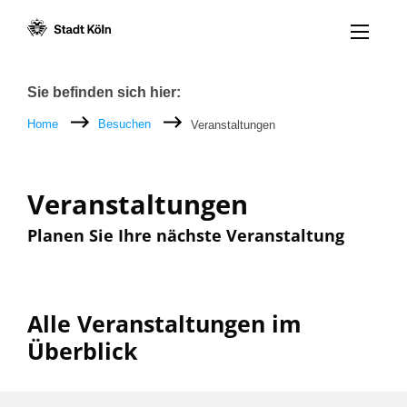
Menü öff
Zum Inhalt [AK+1]
Zur Navigation [AK+3]
Zum Footer [AK+5]
/
/
Breadcrumb
Sie befinden sich hier:
Home
Besuchen
Veranstaltungen
Veranstaltungen
Planen Sie Ihre nächste Veranstaltung
Alle Veranstaltungen im
Überblick
Filter nach: