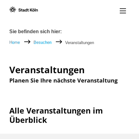
Menü öff
Zum Inhalt [AK+1]
Zur Navigation [AK+3]
Zum Footer [AK+5]
/
/
Breadcrumb
Sie befinden sich hier:
Home
Besuchen
Veranstaltungen
Veranstaltungen
Planen Sie Ihre nächste Veranstaltung
Alle Veranstaltungen im
Überblick
Filter nach: