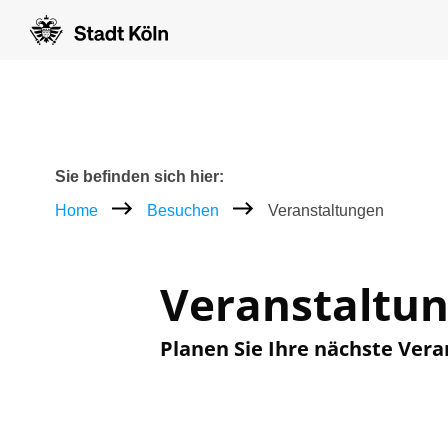
Zum Inhalt [AK+1]
Zur Navigation [AK+3]
Zum Footer [AK+5]
/
/
Breadcrumb
Sie befinden sich hier:
Home
Besuchen
Veranstaltungen
Veranstaltu
Planen Sie Ihre nächste Vera