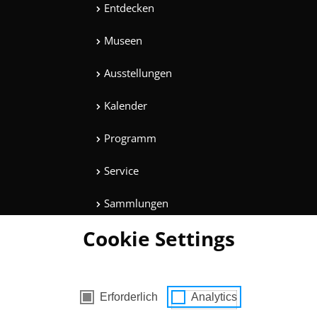
Entdecken
Museen
Ausstellungen
Kalender
Programm
Service
Sammlungen
Cookie Settings
Magazine
Mitmachen
es mit Zustimmung
Erforderlich
Analytics
Unterhaltung