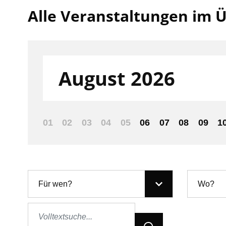
Alle Veranstaltungen im Ü
Filter nach:
August 2026
01
02
03
04
05
06
07
08
09
1
Für wen?
Wo?
Jetzt Suchen