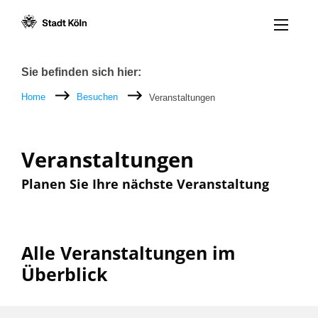
Menü öff
Zum Inhalt [AK+1]
Zur Navigation [AK+3]
Zum Footer [AK+5]
/
/
Breadcrumb
Sie befinden sich hier:
Home
Besuchen
Veranstaltungen
Veranstaltungen
Planen Sie Ihre nächste Veranstaltung
Alle Veranstaltungen im
Überblick
Filter nach: