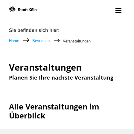
Menü öff
Zum Inhalt [AK+1]
Zur Navigation [AK+3]
Zum Footer [AK+5]
/
/
Breadcrumb
Sie befinden sich hier:
Home
Besuchen
Veranstaltungen
Veranstaltungen
Planen Sie Ihre nächste Veranstaltung
Alle Veranstaltungen im
Überblick
Filter nach: