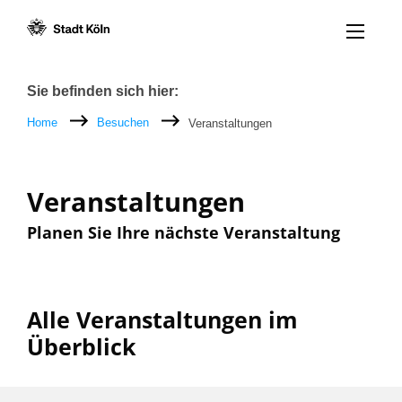
Menü öff
Zum Inhalt [AK+1]
Zur Navigation [AK+3]
Zum Footer [AK+5]
/
/
Breadcrumb
Sie befinden sich hier:
Home
Besuchen
Veranstaltungen
Veranstaltungen
Planen Sie Ihre nächste Veranstaltung
Alle Veranstaltungen im
Überblick
Filter nach: