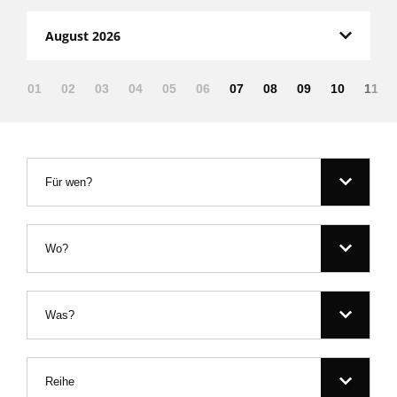
August 2026
01
02
03
04
05
06
07
08
09
10
11
Für wen?
Wo?
Was?
Reihe