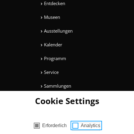
Entdecken
Museen
Ausstellungen
Kalender
Programm
Service
Sammlungen
Cookie Settings
Magazine
Mitmachen
es mit Zustimmung
Erforderlich
Analytics
Unterhaltung