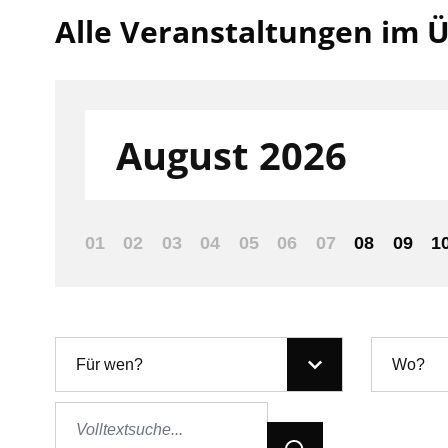
Alle Veranstaltungen im Ü
Filter nach:
August 2026
01
02
03
04
05
06
07
08
09
1
Für wen?
Wo?
Jetzt Suchen