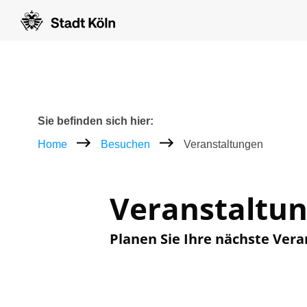
Zum Inhalt [AK+1]
Zur Navigation [AK+3]
Zum Footer [AK+5]
/
/
Breadcrumb
Sie befinden sich hier:
Home
Besuchen
Veranstaltungen
Veranstaltu
Planen Sie Ihre nächste Vera