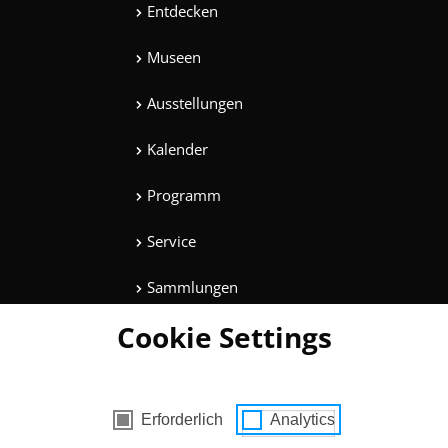
Entdecken
Museen
Ausstellungen
Kalender
Programm
Service
Sammlungen
Cookie Settings
Magazine
Mitmachen
es mit Zustimmung
Erforderlich
Analytics
Unterhaltung