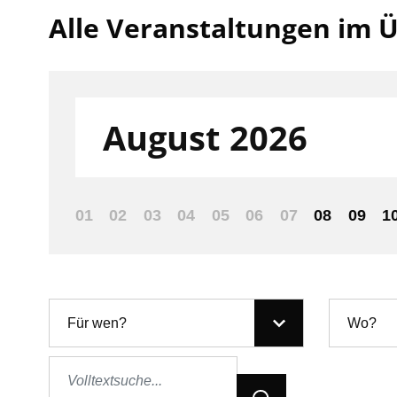
Alle Veranstaltungen im Ü
Filter nach:
August 2026
01
02
03
04
05
06
07
08
09
1
Für wen?
Wo?
Jetzt Suchen