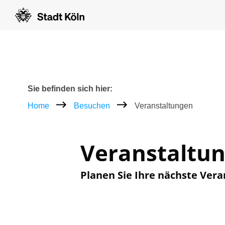
Zum Inhalt [AK+1]
Zur Navigation [AK+3]
Zum Footer [AK+5]
/
/
Breadcrumb
Sie befinden sich hier:
Home
Besuchen
Veranstaltungen
Veranstaltu
Planen Sie Ihre nächste Vera