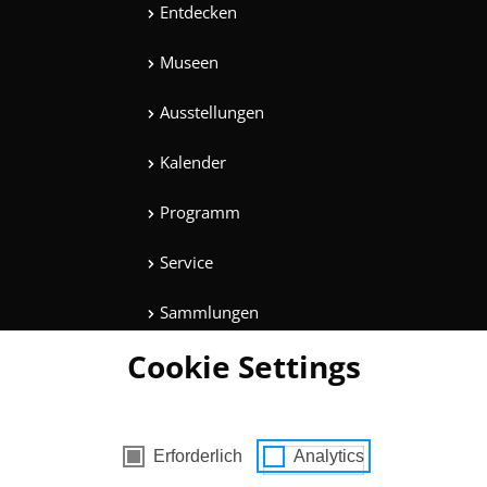
Entdecken
Museen
Ausstellungen
Kalender
Programm
Service
Sammlungen
Cookie Settings
Magazine
Mitmachen
es mit Zustimmung
Erforderlich
Analytics
Unterhaltung