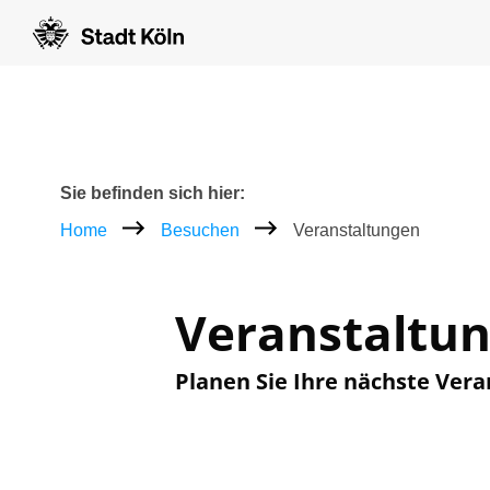
Zum Inhalt [AK+1]
Zur Navigation [AK+3]
Zum Footer [AK+5]
/
/
Breadcrumb
Sie befinden sich hier:
Home
Besuchen
Veranstaltungen
Veranstaltu
Planen Sie Ihre nächste Vera