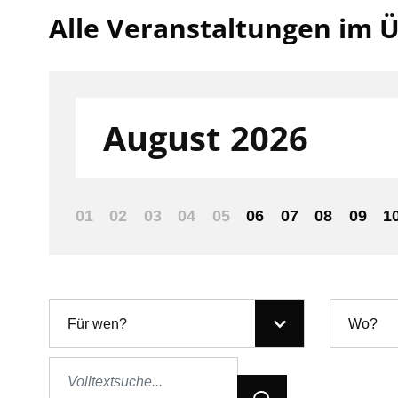
Alle Veranstaltungen im Ü
Filter nach:
August 2026
01
02
03
04
05
06
07
08
09
1
Für wen?
Wo?
Jetzt Suchen