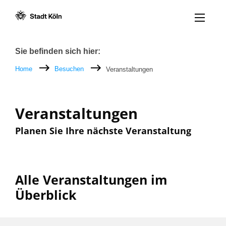
Menü öff
Zum Inhalt [AK+1]
Zur Navigation [AK+3]
Zum Footer [AK+5]
/
/
Breadcrumb
Sie befinden sich hier:
Home
Besuchen
Veranstaltungen
Veranstaltungen
Planen Sie Ihre nächste Veranstaltung
Alle Veranstaltungen im
Überblick
Filter nach: