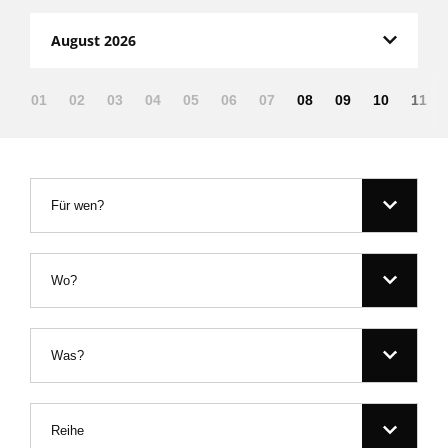
August 2026
01
02
03
04
05
06
07
08
09
10
11
Für wen?
Wo?
Was?
Reihe