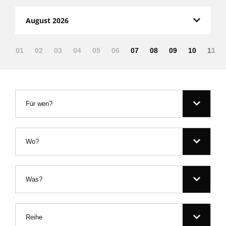
August 2026
01
02
03
04
05
06
07
08
09
10
11
Für wen?
Wo?
Was?
Reihe