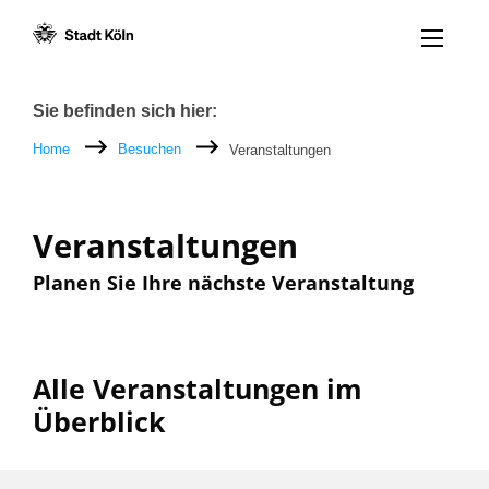
Menü öff
Zum Inhalt [AK+1]
Zur Navigation [AK+3]
Zum Footer [AK+5]
/
/
Breadcrumb
Sie befinden sich hier:
Home
Besuchen
Veranstaltungen
Veranstaltungen
Planen Sie Ihre nächste Veranstaltung
Alle Veranstaltungen im
Überblick
Filter nach: