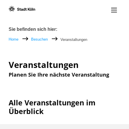
Menü öff
Zum Inhalt [AK+1]
Zur Navigation [AK+3]
Zum Footer [AK+5]
/
/
Breadcrumb
Sie befinden sich hier:
Home
Besuchen
Veranstaltungen
Veranstaltungen
Planen Sie Ihre nächste Veranstaltung
Alle Veranstaltungen im
Überblick
Filter nach: