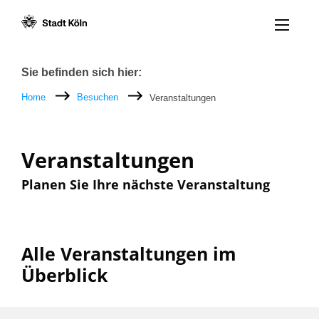
Menü öff
Zum Inhalt [AK+1]
Zur Navigation [AK+3]
Zum Footer [AK+5]
/
/
Breadcrumb
Sie befinden sich hier:
Home
Besuchen
Veranstaltungen
Veranstaltungen
Planen Sie Ihre nächste Veranstaltung
Alle Veranstaltungen im
Überblick
Filter nach: