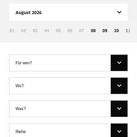
August 2026
01
02
03
04
05
06
07
08
09
10
11
Für wen?
Wo?
Was?
Reihe