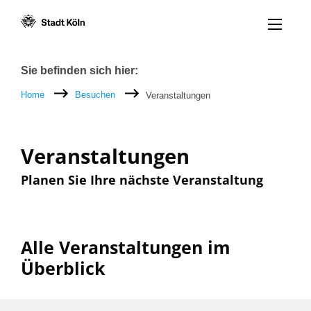
Menü öff
Zum Inhalt [AK+1]
Zur Navigation [AK+3]
Zum Footer [AK+5]
/
/
Breadcrumb
Sie befinden sich hier:
Home
Besuchen
Veranstaltungen
Veranstaltungen
Planen Sie Ihre nächste Veranstaltung
Alle Veranstaltungen im
Überblick
Filter nach: