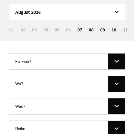
August 2026
01
02
03
04
05
06
07
08
09
10
11
Für wen?
Wo?
Was?
Reihe