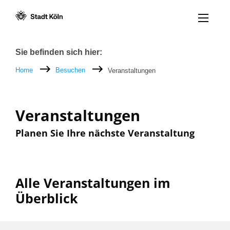
Menü öff
Zum Inhalt [AK+1]
Zur Navigation [AK+3]
Zum Footer [AK+5]
/
/
Breadcrumb
Sie befinden sich hier:
Home
Besuchen
Veranstaltungen
Veranstaltungen
Planen Sie Ihre nächste Veranstaltung
Alle Veranstaltungen im
Überblick
Filter nach: