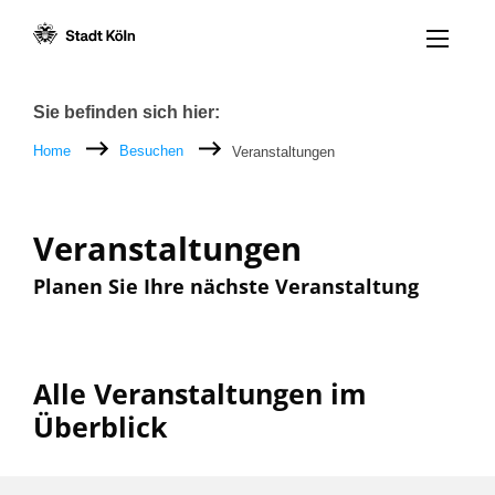
Menü öff
Zum Inhalt [AK+1]
Zur Navigation [AK+3]
Zum Footer [AK+5]
/
/
Breadcrumb
Sie befinden sich hier:
Home
Besuchen
Veranstaltungen
Veranstaltungen
Planen Sie Ihre nächste Veranstaltung
Alle Veranstaltungen im
Überblick
Filter nach: