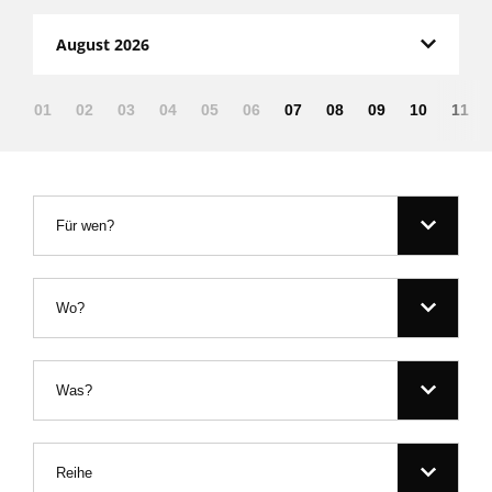
August 2026
01
02
03
04
05
06
07
08
09
10
11
Für wen?
Wo?
Was?
Reihe