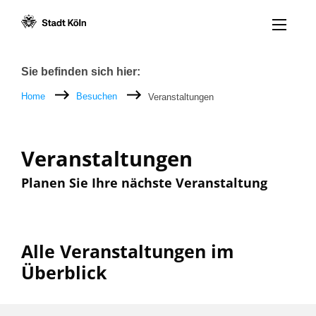
Menü öff
Zum Inhalt [AK+1]
Zur Navigation [AK+3]
Zum Footer [AK+5]
/
/
Breadcrumb
Sie befinden sich hier:
Home
Besuchen
Veranstaltungen
Veranstaltungen
Planen Sie Ihre nächste Veranstaltung
Alle Veranstaltungen im
Überblick
Filter nach: