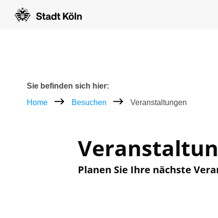
Zum Inhalt [AK+1]
Zur Navigation [AK+3]
Zum Footer [AK+5]
/
/
Breadcrumb
Sie befinden sich hier:
Home
Besuchen
Veranstaltungen
Veranstaltu
Planen Sie Ihre nächste Vera