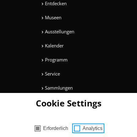
Entdecken
Museen
Ausstellungen
Kalender
Programm
Service
Sammlungen
Cookie Settings
Magazine
Mitmachen
es mit Zustimmung
Erforderlich
Analytics
Unterhaltung