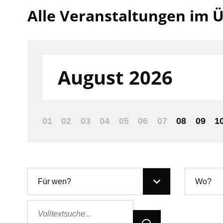
Alle Veranstaltungen im Ü
Filter nach:
August 2026
01
02
03
04
05
06
07
08
09
1
Für wen?
Wo?
Jetzt Suchen