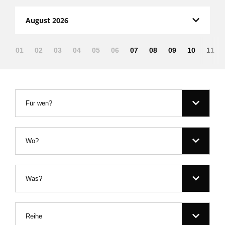
August 2026
01
02
03
04
05
06
07
08
09
10
11
Für wen?
Wo?
Was?
Reihe