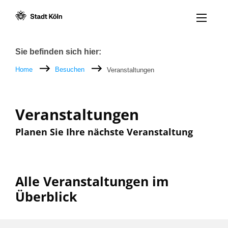
Menü öff
Zum Inhalt [AK+1]
Zur Navigation [AK+3]
Zum Footer [AK+5]
/
/
Breadcrumb
Sie befinden sich hier:
Home
Besuchen
Veranstaltungen
Veranstaltungen
Planen Sie Ihre nächste Veranstaltung
Alle Veranstaltungen im
Überblick
Filter nach: