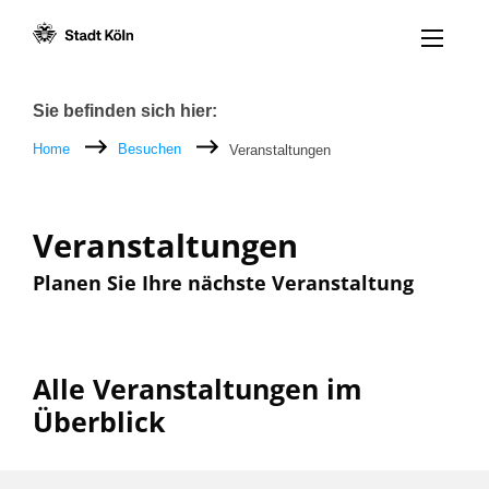
Menü öff
Zum Inhalt [AK+1]
Zur Navigation [AK+3]
Zum Footer [AK+5]
/
/
Breadcrumb
Sie befinden sich hier:
Home
Besuchen
Veranstaltungen
Veranstaltungen
Planen Sie Ihre nächste Veranstaltung
Alle Veranstaltungen im
Überblick
Filter nach: