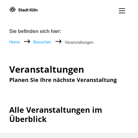
Menü öff
Zum Inhalt [AK+1]
Zur Navigation [AK+3]
Zum Footer [AK+5]
/
/
Breadcrumb
Sie befinden sich hier:
Home
Besuchen
Veranstaltungen
Veranstaltungen
Planen Sie Ihre nächste Veranstaltung
Alle Veranstaltungen im
Überblick
Filter nach: