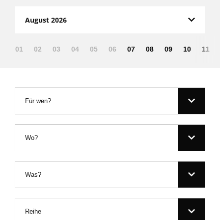
August 2026
01
02
03
04
05
06
07
08
09
10
11
Für wen?
Wo?
Was?
Reihe