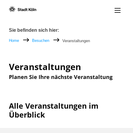
Menü öff
Zum Inhalt [AK+1]
Zur Navigation [AK+3]
Zum Footer [AK+5]
/
/
Breadcrumb
Sie befinden sich hier:
Home
Besuchen
Veranstaltungen
Veranstaltungen
Planen Sie Ihre nächste Veranstaltung
Alle Veranstaltungen im
Überblick
Filter nach: