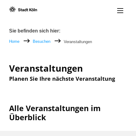
Menü öff
Zum Inhalt [AK+1]
Zur Navigation [AK+3]
Zum Footer [AK+5]
/
/
Breadcrumb
Sie befinden sich hier:
Home
Besuchen
Veranstaltungen
Veranstaltungen
Planen Sie Ihre nächste Veranstaltung
Alle Veranstaltungen im
Überblick
Filter nach: