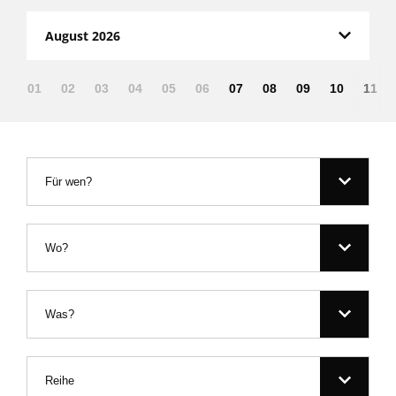
August 2026
01
02
03
04
05
06
07
08
09
10
11
Für wen?
Wo?
Was?
Reihe