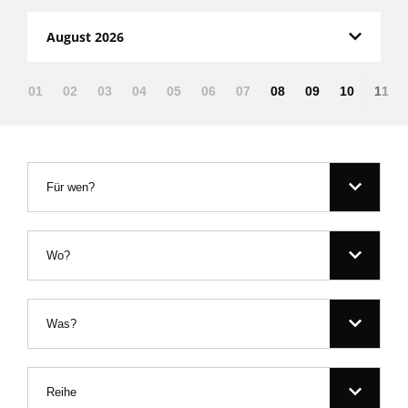
August 2026
01
02
03
04
05
06
07
08
09
10
11
Für wen?
Wo?
Was?
Reihe