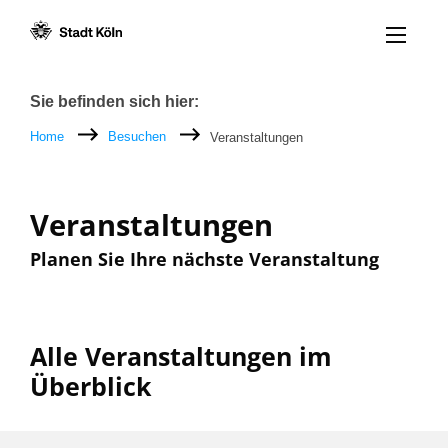
Menü öff
Zum Inhalt [AK+1]
Zur Navigation [AK+3]
Zum Footer [AK+5]
/
/
Breadcrumb
Sie befinden sich hier:
Home
Besuchen
Veranstaltungen
Veranstaltungen
Planen Sie Ihre nächste Veranstaltung
Alle Veranstaltungen im
Überblick
Filter nach: