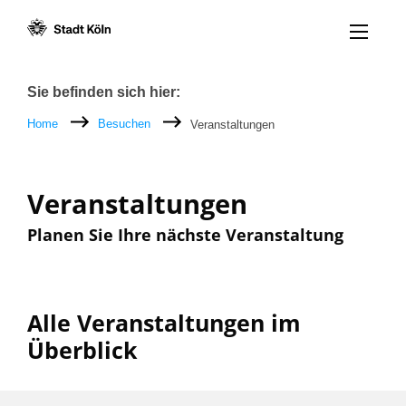
Menü öff
Zum Inhalt [AK+1]
Zur Navigation [AK+3]
Zum Footer [AK+5]
/
/
Breadcrumb
Sie befinden sich hier:
Home
Besuchen
Veranstaltungen
Veranstaltungen
Planen Sie Ihre nächste Veranstaltung
Alle Veranstaltungen im
Überblick
Filter nach: