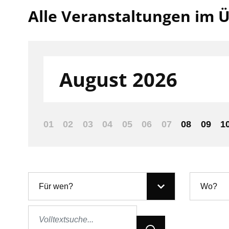
Alle Veranstaltungen im Ü
Filter nach:
August 2026
01
02
03
04
05
06
07
08
09
1
Für wen?
Wo?
Jetzt Suchen