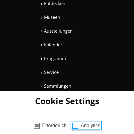
Entdecken
Museen
Ausstellungen
Kalender
Programm
Service
Sammlungen
Cookie Settings
Magazine
Mitmachen
es mit Zustimmung
Erforderlich
Analytics
Unterhaltung