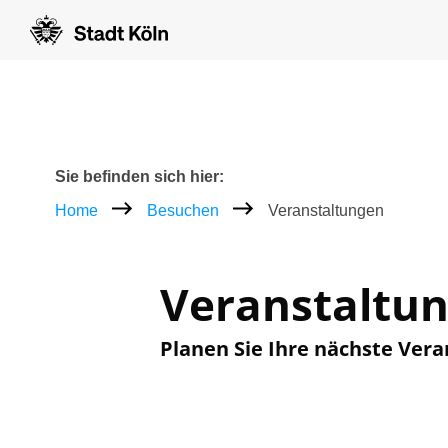
Zum Inhalt [AK+1]
Zur Navigation [AK+3]
Zum Footer [AK+5]
/
/
Breadcrumb
Sie befinden sich hier:
Home
Besuchen
Veranstaltungen
Veranstaltu
Planen Sie Ihre nächste Vera