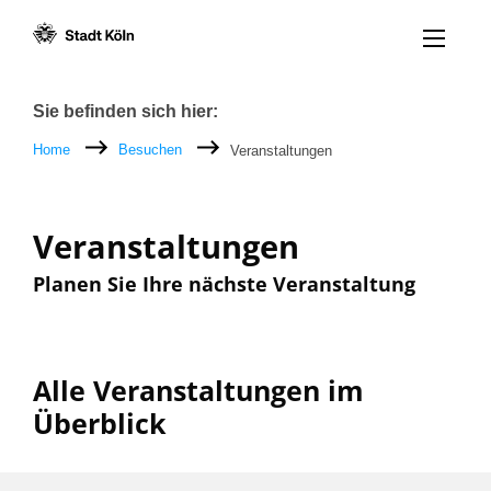
Menü öff
Zum Inhalt [AK+1]
Zur Navigation [AK+3]
Zum Footer [AK+5]
/
/
Breadcrumb
Sie befinden sich hier:
Home
Besuchen
Veranstaltungen
Veranstaltungen
Planen Sie Ihre nächste Veranstaltung
Alle Veranstaltungen im
Überblick
Filter nach: