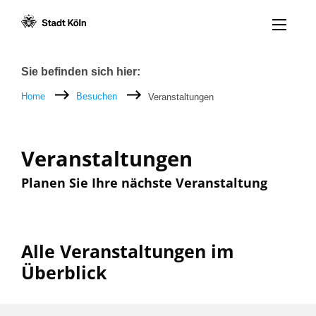
Menü öff
Zum Inhalt [AK+1]
Zur Navigation [AK+3]
Zum Footer [AK+5]
/
/
Breadcrumb
Sie befinden sich hier:
Home
Besuchen
Veranstaltungen
Veranstaltungen
Planen Sie Ihre nächste Veranstaltung
Alle Veranstaltungen im
Überblick
Filter nach: