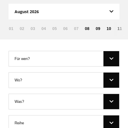
August 2026
01
02
03
04
05
06
07
08
09
10
11
Für wen?
Wo?
Was?
Reihe