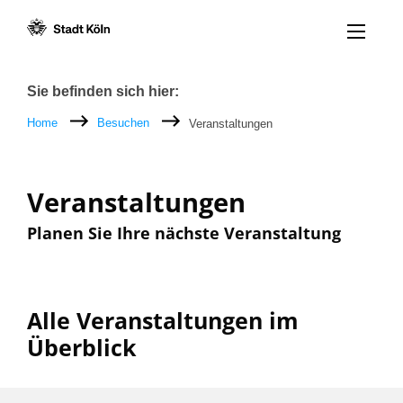
Menü öff
Zum Inhalt [AK+1]
Zur Navigation [AK+3]
Zum Footer [AK+5]
/
/
Breadcrumb
Sie befinden sich hier:
Home
Besuchen
Veranstaltungen
Veranstaltungen
Planen Sie Ihre nächste Veranstaltung
Alle Veranstaltungen im
Überblick
Filter nach: