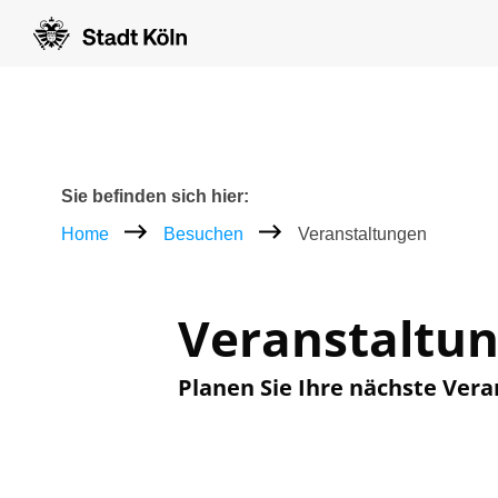
Zum Inhalt [AK+1]
Zur Navigation [AK+3]
Zum Footer [AK+5]
/
/
Breadcrumb
Sie befinden sich hier:
Home
Besuchen
Veranstaltungen
Veranstaltu
Planen Sie Ihre nächste Vera