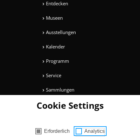
Entdecken
Museen
Ausstellungen
Kalender
Programm
Service
Sammlungen
Cookie Settings
Magazine
Mitmachen
es mit Zustimmung
Erforderlich
Analytics
Unterhaltung