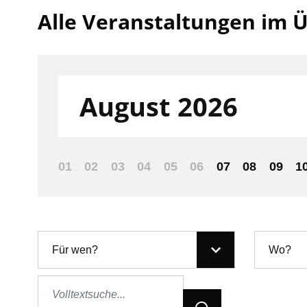
Alle Veranstaltungen im Ü
Filter nach:
August 2026
01
02
03
04
05
06
07
08
09
1
Für wen?
Wo?
Jetzt Suchen