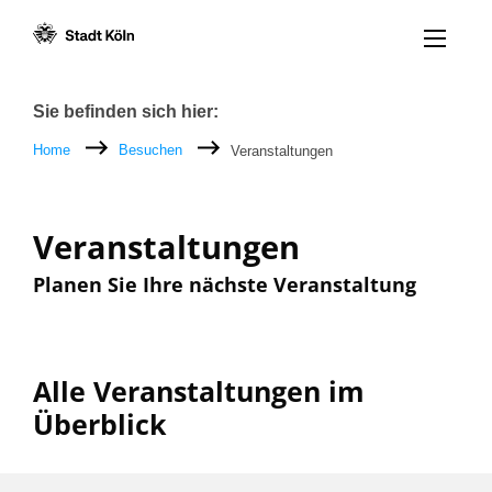
Menü öff
Zum Inhalt [AK+1]
Zur Navigation [AK+3]
Zum Footer [AK+5]
/
/
Breadcrumb
Sie befinden sich hier:
Home
Besuchen
Veranstaltungen
Veranstaltungen
Planen Sie Ihre nächste Veranstaltung
Alle Veranstaltungen im
Überblick
Filter nach: