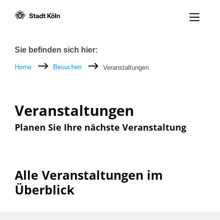
Menü öff
Zum Inhalt [AK+1]
Zur Navigation [AK+3]
Zum Footer [AK+5]
/
/
Breadcrumb
Sie befinden sich hier:
Home
Besuchen
Veranstaltungen
Veranstaltungen
Planen Sie Ihre nächste Veranstaltung
Alle Veranstaltungen im
Überblick
Filter nach: