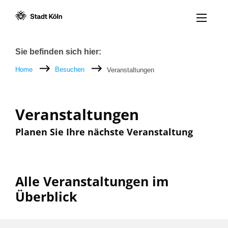
Menü öff
Zum Inhalt [AK+1]
Zur Navigation [AK+3]
Zum Footer [AK+5]
/
/
Breadcrumb
Sie befinden sich hier:
Home
Besuchen
Veranstaltungen
Veranstaltungen
Planen Sie Ihre nächste Veranstaltung
Alle Veranstaltungen im
Überblick
Filter nach: