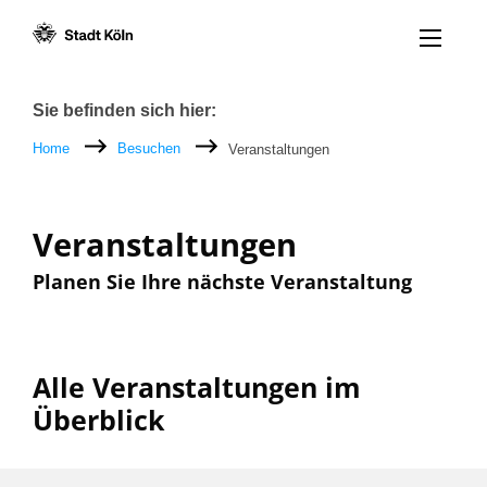
Menü öff
Zum Inhalt [AK+1]
Zur Navigation [AK+3]
Zum Footer [AK+5]
/
/
Breadcrumb
Sie befinden sich hier:
Home
Besuchen
Veranstaltungen
Veranstaltungen
Planen Sie Ihre nächste Veranstaltung
Alle Veranstaltungen im
Überblick
Filter nach: