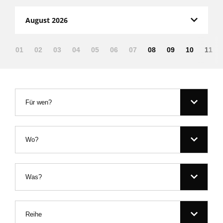
August 2026
01
02
03
04
05
06
07
08
09
10
11
Für wen?
Wo?
Was?
Reihe