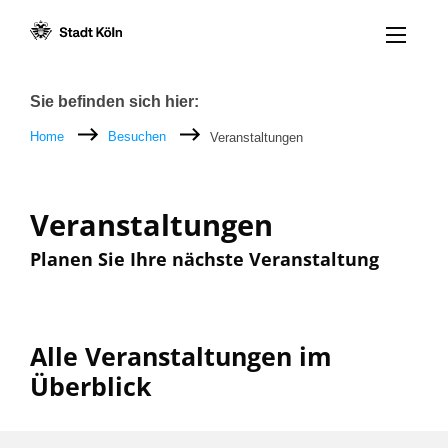
Menü öff
Zum Inhalt [AK+1]
Zur Navigation [AK+3]
Zum Footer [AK+5]
/
/
Breadcrumb
Sie befinden sich hier:
Home
Besuchen
Veranstaltungen
Veranstaltungen
Planen Sie Ihre nächste Veranstaltung
Alle Veranstaltungen im
Überblick
Filter nach: