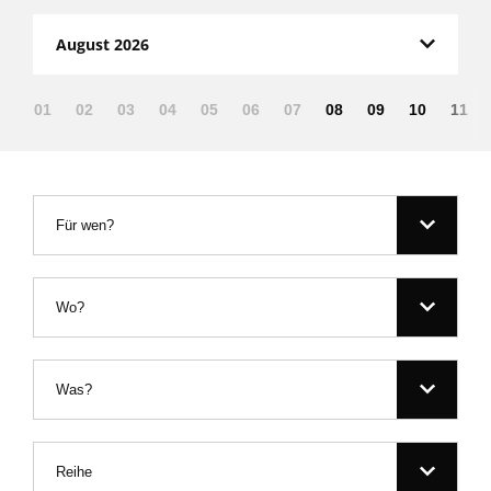
August 2026
01
02
03
04
05
06
07
08
09
10
11
Für wen?
Wo?
Was?
Reihe