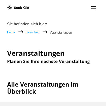
Menü öff
Zum Inhalt [AK+1]
Zur Navigation [AK+3]
Zum Footer [AK+5]
/
/
Breadcrumb
Sie befinden sich hier:
Home
Besuchen
Veranstaltungen
Veranstaltungen
Planen Sie Ihre nächste Veranstaltung
Alle Veranstaltungen im
Überblick
Filter nach: