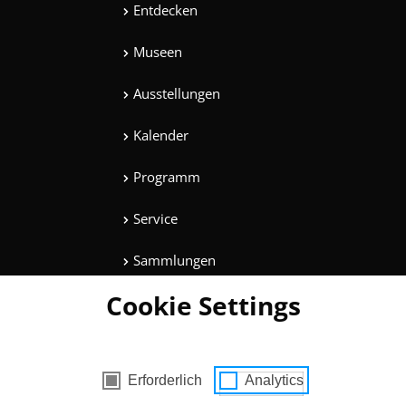
Entdecken
Museen
Ausstellungen
Kalender
Programm
Service
Sammlungen
Cookie Settings
Magazine
Mitmachen
es mit Zustimmung
Erforderlich
Analytics
Unterhaltung