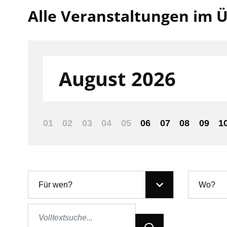
Alle Veranstaltungen im Ü
Filter nach:
August 2026
01
02
03
04
05
06
07
08
09
1
Für wen?
Wo?
Jetzt Suchen