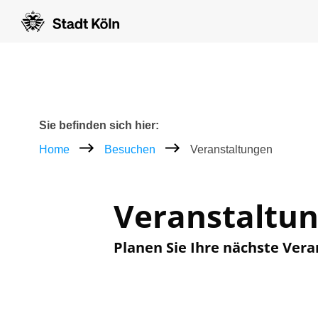
Zum Inhalt [AK+1]
Zur Navigation [AK+3]
Zum Footer [AK+5]
/
/
Breadcrumb
Sie befinden sich hier:
Home
Besuchen
Veranstaltungen
Veranstaltu
Planen Sie Ihre nächste Vera