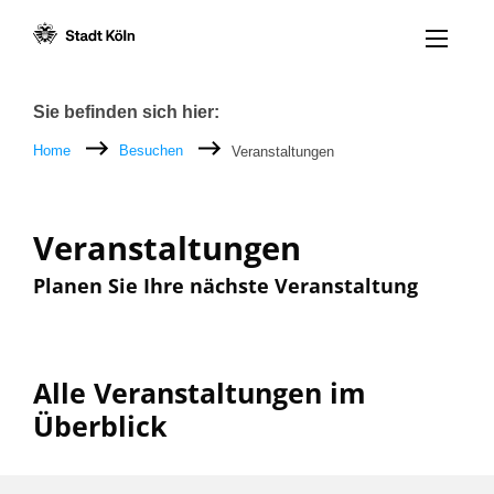
Menü öff
Zum Inhalt [AK+1]
Zur Navigation [AK+3]
Zum Footer [AK+5]
/
/
Breadcrumb
Sie befinden sich hier:
Home
Besuchen
Veranstaltungen
Veranstaltungen
Planen Sie Ihre nächste Veranstaltung
Alle Veranstaltungen im
Überblick
Filter nach: