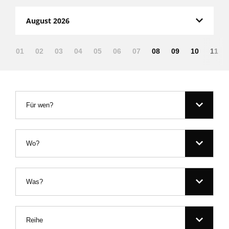
August 2026
01
02
03
04
05
06
07
08
09
10
11
Für wen?
Wo?
Was?
Reihe