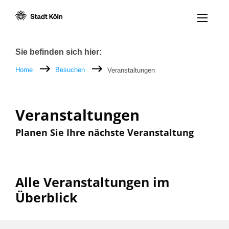
Menü öff
Zum Inhalt [AK+1]
Zur Navigation [AK+3]
Zum Footer [AK+5]
/
/
Breadcrumb
Sie befinden sich hier:
Home
Besuchen
Veranstaltungen
Veranstaltungen
Planen Sie Ihre nächste Veranstaltung
Alle Veranstaltungen im
Überblick
Filter nach: