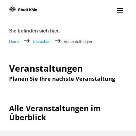
Menü öff
Zum Inhalt [AK+1]
Zur Navigation [AK+3]
Zum Footer [AK+5]
/
/
Breadcrumb
Sie befinden sich hier:
Home
Besuchen
Veranstaltungen
Veranstaltungen
Planen Sie Ihre nächste Veranstaltung
Alle Veranstaltungen im
Überblick
Filter nach: