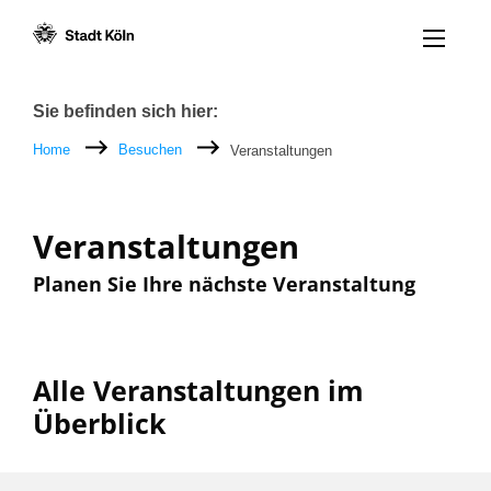
Menü öff
Zum Inhalt [AK+1]
Zur Navigation [AK+3]
Zum Footer [AK+5]
/
/
Breadcrumb
Sie befinden sich hier:
Home
Besuchen
Veranstaltungen
Veranstaltungen
Planen Sie Ihre nächste Veranstaltung
Alle Veranstaltungen im
Überblick
Filter nach: