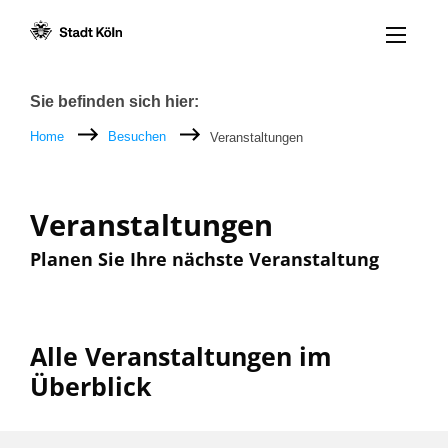
Menü öff
Zum Inhalt [AK+1]
Zur Navigation [AK+3]
Zum Footer [AK+5]
/
/
Breadcrumb
Sie befinden sich hier:
Home
Besuchen
Veranstaltungen
Veranstaltungen
Planen Sie Ihre nächste Veranstaltung
Alle Veranstaltungen im
Überblick
Filter nach: