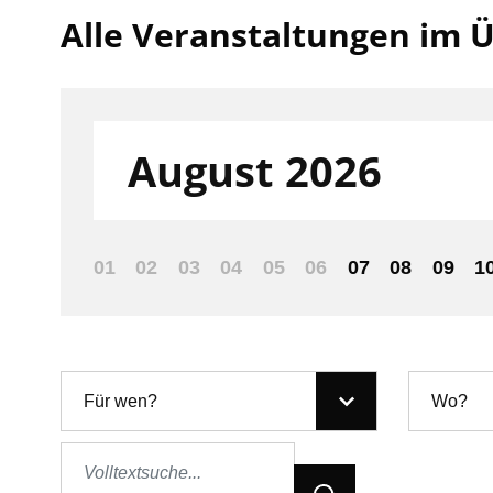
Alle Veranstaltungen im Ü
Filter nach:
August 2026
01
02
03
04
05
06
07
08
09
1
Für wen?
Wo?
Jetzt Suchen