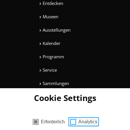
Entdecken
Museen
Ausstellungen
Kalender
Programm
Service
Sammlungen
Cookie Settings
Magazine
Mitmachen
es mit Zustimmung
Erforderlich
Analytics
Unterhaltung