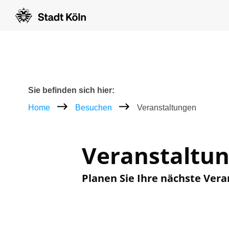
Zum Inhalt [AK+1]
Zur Navigation [AK+3]
Zum Footer [AK+5]
/
/
Breadcrumb
Sie befinden sich hier:
Home
Besuchen
Veranstaltungen
Veranstaltu
Planen Sie Ihre nächste Vera