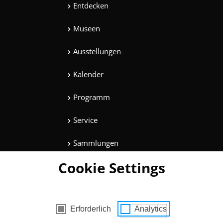
Entdecken
Museen
Ausstellungen
Kalender
Programm
Service
Sammlungen
Cookie Settings
Magazine
Mitmachen
es mit Zustimmung
Erforderlich
Analytics
Unterhaltung