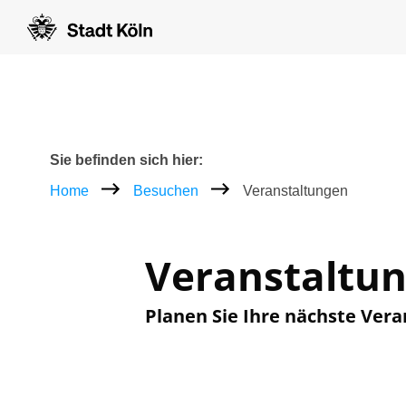
Zum Inhalt [AK+1]
Zur Navigation [AK+3]
Zum Footer [AK+5]
/
/
Breadcrumb
Sie befinden sich hier:
Home
Besuchen
Veranstaltungen
Veranstaltu
Planen Sie Ihre nächste Vera