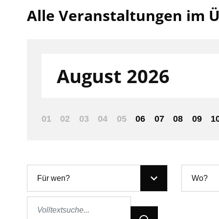
Alle Veranstaltungen im Ü
Filter nach:
August 2026
01
02
03
04
05
06
07
08
09
1
Für wen?
Wo?
Jetzt Suchen