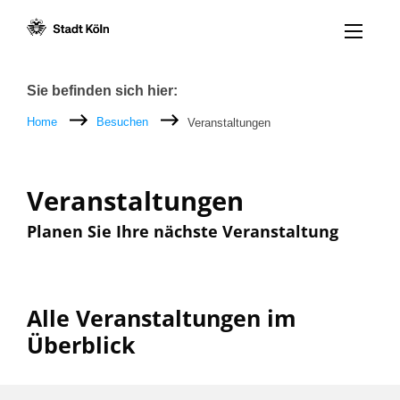
Menü öff
Zum Inhalt [AK+1]
Zur Navigation [AK+3]
Zum Footer [AK+5]
/
/
Breadcrumb
Sie befinden sich hier:
Home
Besuchen
Veranstaltungen
Veranstaltungen
Planen Sie Ihre nächste Veranstaltung
Alle Veranstaltungen im
Überblick
Filter nach: