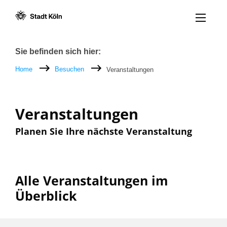
Menü öff
Zum Inhalt [AK+1]
Zur Navigation [AK+3]
Zum Footer [AK+5]
/
/
Breadcrumb
Sie befinden sich hier:
Home
Besuchen
Veranstaltungen
Veranstaltungen
Planen Sie Ihre nächste Veranstaltung
Alle Veranstaltungen im
Überblick
Filter nach: