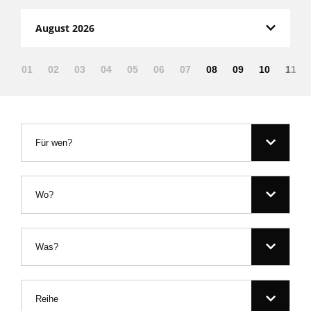
August 2026
01
02
03
04
05
06
07
08
09
10
11
Für wen?
Wo?
Was?
Reihe