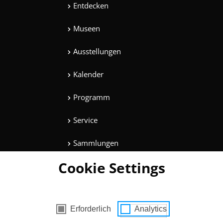
Entdecken
Museen
Ausstellungen
Kalender
Programm
Service
Sammlungen
Cookie Settings
Magazine
Mitmachen
es mit Zustimmung
Erforderlich
Analytics
Unterhaltung