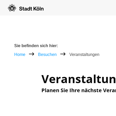
Zum Inhalt [AK+1]
Zur Navigation [AK+3]
Zum Footer [AK+5]
/
/
Breadcrumb
Sie befinden sich hier:
Home
Besuchen
Veranstaltungen
Veranstaltu
Planen Sie Ihre nächste Vera