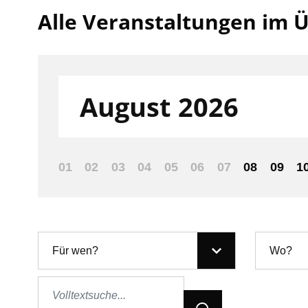
Alle Veranstaltungen im Ü
Filter nach:
August 2026
01
02
03
04
05
06
07
08
09
1
Für wen?
Wo?
Jetzt Suchen